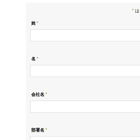
*
は
姓
名
会社名
部署名